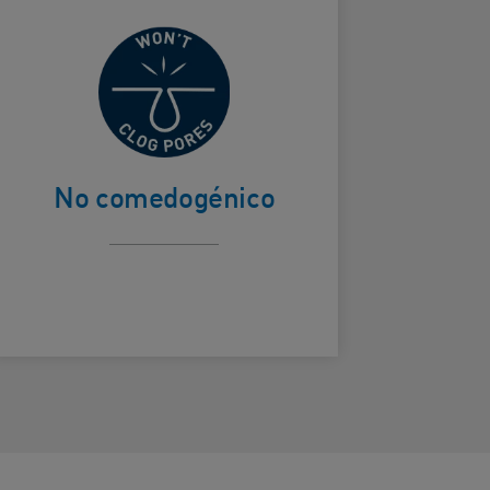
No obstruirá
ard Frontside
los poros.
No comedogénico