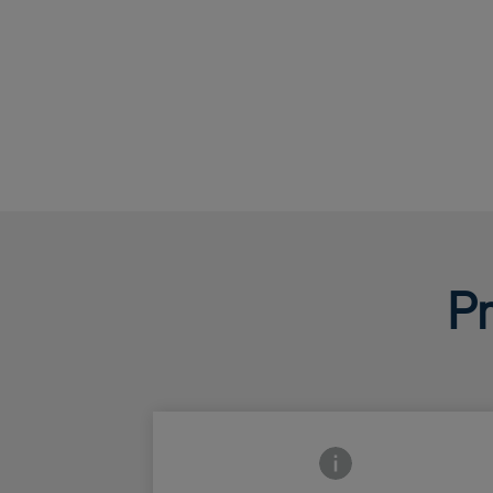
Pr
Icono de información 