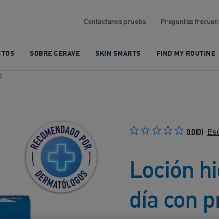
Contactanos prueba
Preguntas frecuen
CTOS
SOBRE CERAVE
SKIN SMARTS
FIND MY ROUTINE
a
0.0
(0)
Esc
Loción hi
día con p