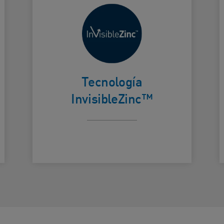
microfino
que se
esparce
Card Frontside
C
fácilmente, se
Tecnología
seca con un
InvisibleZinc™
acabado
transparente