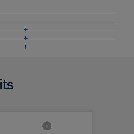
its
Icono de información frontal