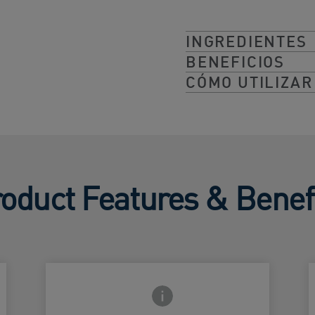
INGREDIENTES
BENEFICIOS
CÓMO UTILIZAR
oduct Features & Benef
frontal
Icono de información frontal
Óxido de zinc