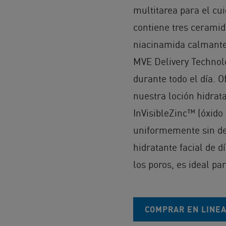
multitarea para el cu
contiene tres ceramid
niacinamida calmante
MVE Delivery Technolo
durante todo el día. O
nuestra loción hidrat
InVisibleZinc™ (óxido 
uniformemente sin dej
hidratante facial de 
los poros, es ideal par
COMPRAR EN LINE