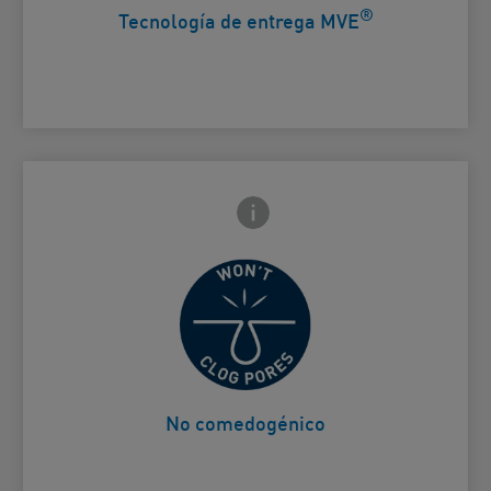
®
Tecnología de entrega MVE
Icono de información frontal
arte trasera
No obstruirá los poros.
Card Frontside
No comedogénico