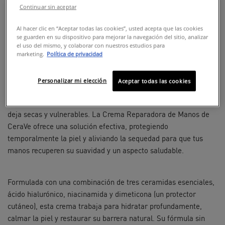
Continuar sin aceptar
Al hacer clic en “Aceptar todas las cookies”, usted acepta que las cookies
COMPRAR EN LINEA
se guarden en su dispositivo para mejorar la navegación del sitio, analizar
el uso del mismo, y colaborar con nuestros estudios para
marketing.
Política de privacidad
Crema de manos no grasa y protectora de
la piel
Personalizar mi elección
Aceptar todas las cookies
Nuestras manos están constantemente expuestas a factores
irritantes como el ambiente y el lavado frecuente, lo que las
deja secas y vulnerables. La Crema Reparadora de Manos de
CeraVe ofrece una solución efectiva, protegiendo
temporalmente la piel y aliviando la sequedad para que tus
manos recuperen su suavidad y un aspecto saludable.
Formulada con una combinación de tres ceramidas esenciales,
ácido hialurónico, niacinamida y dimeticona (un protector
cutáneo), esta crema trabaja para hidratar profundamente,
calmar la piel y restaurar su barrera natural. Su fórmula sin