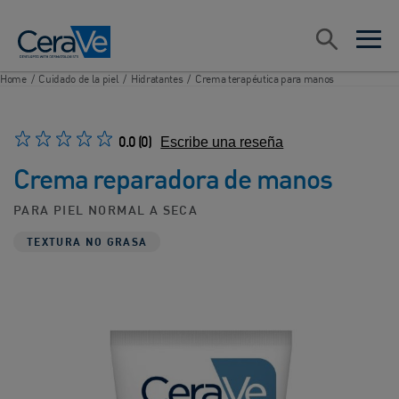
Main Navigation
Search
open sea
open 
Home
/
Cuidado de la piel
/
Hidratantes
/
Crema terapéutica para manos
0.0
(0)
Escribe una reseña
Crema reparadora de manos
PARA PIEL NORMAL A SECA
TEXTURA NO GRASA