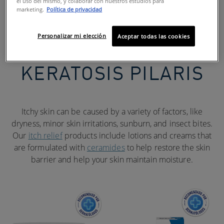
CERAMIDES
el uso del mismo, y colaborar con nuestros estudios para
marketing.
Política de privacidad
PRODUCTS FOR SKIN
Personalizar mi elección
Aceptar todas las cookies
PRONE TO
KERATOSIS PILARIS
Itchy skin can be caused by a variety of factors, like
dryness, minor skin irritations, sunburn, and insect bites.
Our
itch relief
products include lotions and creams that
are formulated with
ceramides
to help restore the skin
barrier and help your skin maintain moisture.