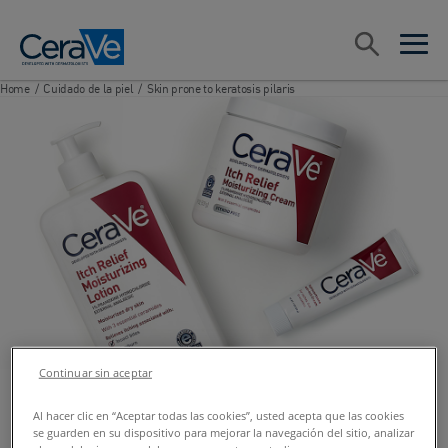
Main Navigation
Search
open sea
open 
Home
/
Cuidado de la piel
/
Skin prone to keratosis pilaris
Continuar sin aceptar
Al hacer clic en “Aceptar todas las cookies”, usted acepta que las cookies
se guarden en su dispositivo para mejorar la navegación del sitio, analizar