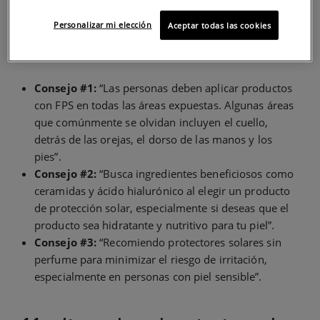
cuidado de la piel.
Personalizar mi elección
Aceptar todas las cookies
CONSEJOS DE LA DRA. UGONABO SOBRE EL
PROTECTOR SOLAR
Consejo #1:
“Las personas deben aplicar productos
con FPS en todas las áreas expuestas. Algunas áreas
que comúnmente se olvidan incluyen el cuello,
detrás de las orejas, el dorso de las manos y los
pies”.
Consejo #2:
“Busca ingredientes beneficiosos como
ceramidas y ácido hialurónico al elegir un producto
de protección solar, especialmente si deseas que el
producto sea hidratante y nutritivo para tu piel”.
Consejo #3:
“Recomiendo protectores solares sin
perfume para minimizar el riesgo de irritación,
especialmente en personas con piel sensible”.