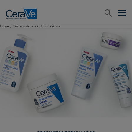
Main Navigation
Search
open sea
open 
Home
/
Cuidado de la piel
/
Dimeticona