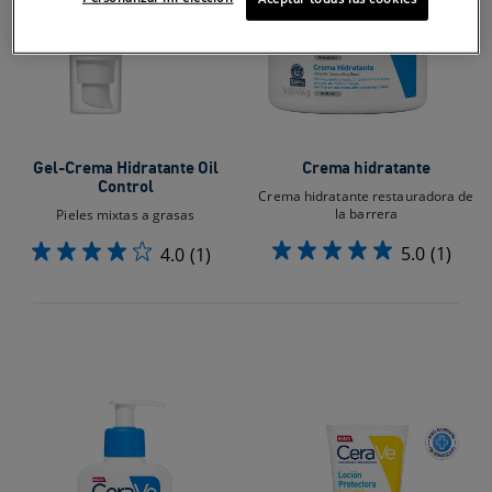
Gel-Crema Hidratante Oil
Crema hidratante
Control​
Crema hidratante restauradora de
la barrera
Pieles mixtas a grasas​
5.0
(1)
4.0
(1)