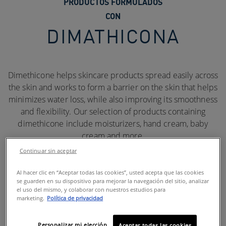
PRODUCTOS FORMULADOS
CON
DIMATHICONA
Dimethicone helps skincare products spread easily across
the skin and works to form a barrier on the skin that helps
minimizes water loss, while also improving its smoothness
and flexibility. Our selection of products containing
dimethicone include moisturizers, hand cream, baby
cream and more.
Continuar sin aceptar
Al hacer clic en “Aceptar todas las cookies”, usted acepta que las cookies
se guarden en su dispositivo para mejorar la navegación del sitio, analizar
el uso del mismo, y colaborar con nuestros estudios para
marketing.
Política de privacidad
Personalizar mi elección
Aceptar todas las cookies